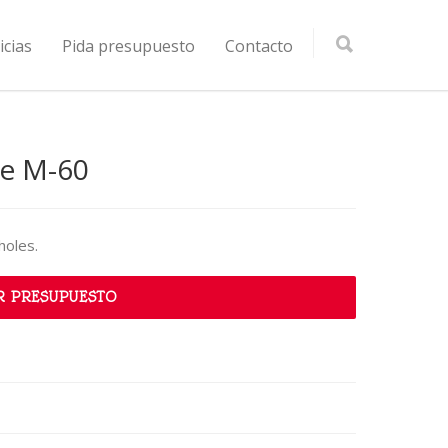
icias
Pida presupuesto
Contacto
te M-60
holes.
R PRESUPUESTO