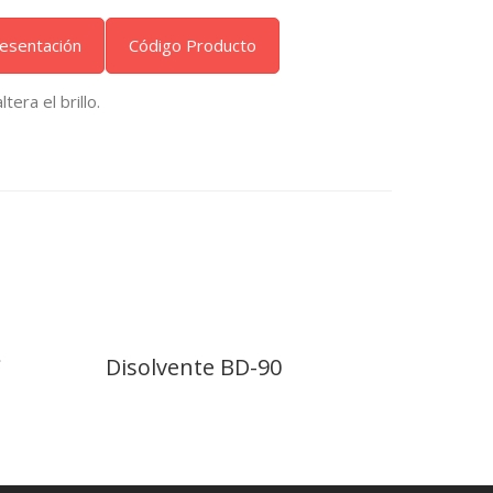
esentación
Código Producto
tera el brillo.
C
Disolvente BD-90