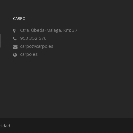
CARPO
Ctra. Úbeda-Malaga, Km: 37
953 352 576
carpo@carpo.es
carpo.es
acidad