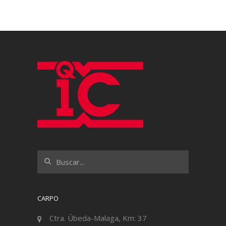
CARPO
Ctra. Úbeda-Malaga, Km: 37