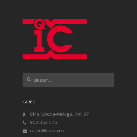
CARPO
Ctra. Úbeda-Malaga, Km: 37
953 352 576
carpo@carpo.es