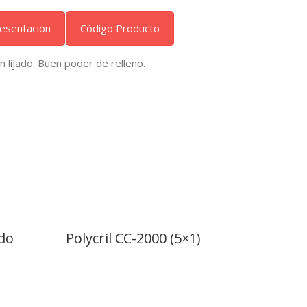
esentación
Código Producto
 lijado. Buen poder de relleno.
ido
Polycril CC-2000 (5×1)