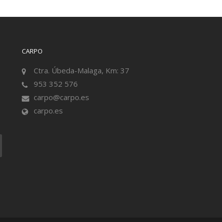
CARPO
Ctra. Úbeda-Malaga, Km: 37
953 352 576
carpo@carpo.es
carpo.es