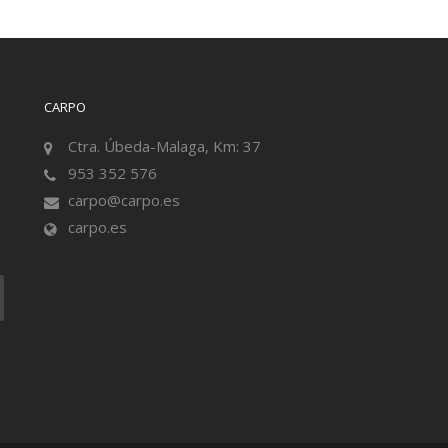
CARPO
Ctra. Úbeda-Malaga, Km: 37
953 352 576
carpo@carpo.es
carpo.es