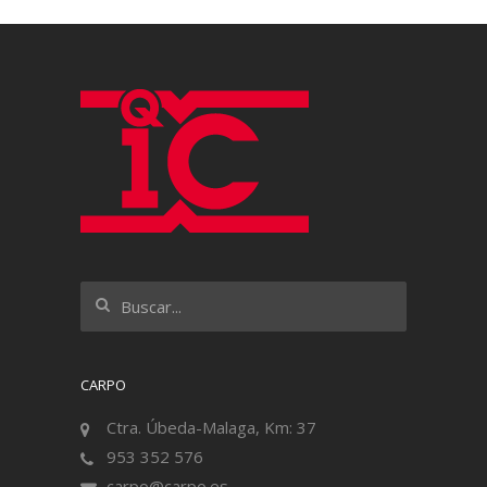
CARPO
Ctra. Úbeda-Malaga, Km: 37
953 352 576
carpo@carpo.es